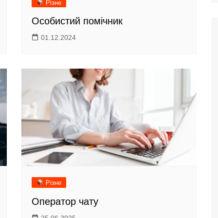
Різне
Особистий помічник
01.12.2024
Різне
Оператор чату