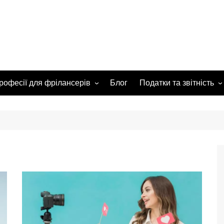
рофесії для фрілансерів
Блог
Податки та звітність
Креатив і дизайн
ФОП з нуля
Маркетинг і бізнес
Робота з клієнтами
Розробка і IT
Податки
Просування / Реклама
Звітність
Робота з сайтами
Законодавчі зміни
️ Робота з текстами
Різне
Соцмережі та спільноти