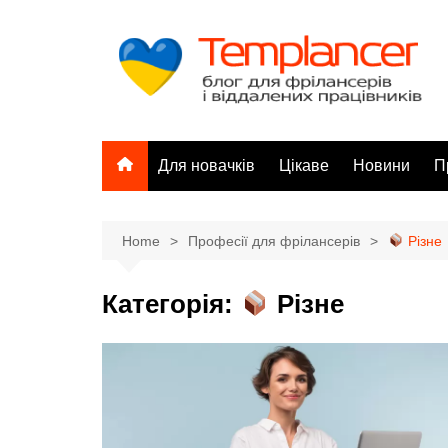
Skip
to
content
Для новачків
Цікаве
Новини
П
Home
Професії для фрілансерів
Різне
Категорія:
Різне
✍