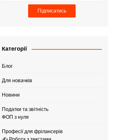
Підписатись
Категорії
Блог
Для новачків
Новини
Податки та звітність
ФОП з нуля
Професії для фрілансерів
✍️ Робота з текстами