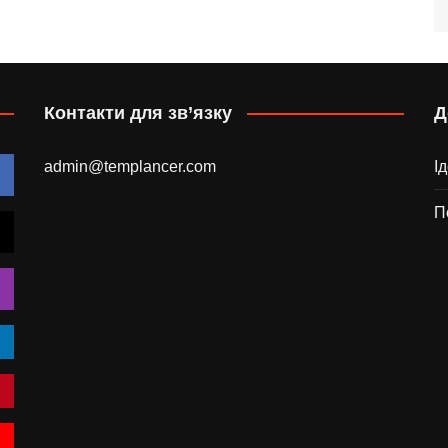
Контакти для зв’язку
Д
admin@templancer.com
І
П