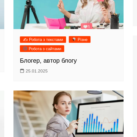
Аудіо / відео / фото
✍️ Робота з текстами
Різне
Робота з сайтами
Блогер, автор блогу
25.01.2025