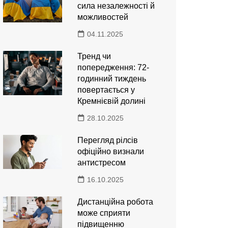
сила незалежності й
можливостей
04.11.2025
Тренд чи
попередження: 72-
годинний тиждень
повертається у
Кремнієвій долині
28.10.2025
Перегляд рілсів
офіційно визнали
антистресом
16.10.2025
Дистанційна робота
може сприяти
підвищенню