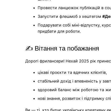
Провести ланцюжок публікацій в соці
Запустити флешмоб з хештегом
#Де
Подарувати собі міні-відпустку, курс
придбати для роботи.
✍️ Вітання та побажання
Дорогі фрилансери! Нехай 2025 рік принес
цікаві проєкти та вдячних клієнтів,
стабільний дохід і впевненість у зав
здоровий баланс між роботою та жи
нові знання, розвиток і підтримку сп
Ви — ті, хто будує українську креативну 