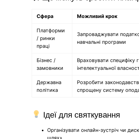
Сфера
Можливий крок
Платформи
Запроваджувати податков
/ ринки
навчальні програми
праці
Бізнес /
Враховувати специфіку г
замовники
інтелектуальної власност
Державна
Розробити законодавств
політика
спрощену систему опода
Ідеї для святкування
Організувати онлайн-зустріч чи дис
шлях».