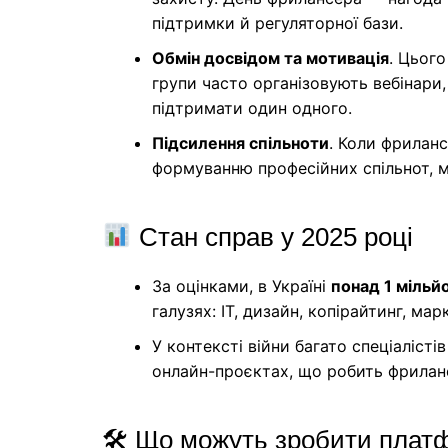
підтримки й регуляторної бази.
Обмін досвідом та мотивація
. Цього
групи часто організовують вебінари
підтримати один одного.
Підсилення спільноти
. Коли фриланс
формуванню професійних спільнот, 
Стан справ у 2025 році
За оцінками, в Україні
понад 1 мільй
галузях: IT, дизайн, копірайтинг, ма
У контексті війни багато спеціаліст
онлайн-проєктах, що робить фриланс
🛠 Що можуть зробити платф