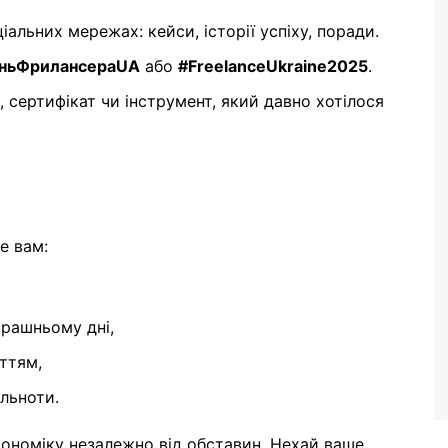
альних мережах: кейси, історії успіху, поради.
ньФрилансераUA
або
#FreelanceUkraine2025
.
, сертифікат чи інструмент, який давно хотілося
е вам:
трашньому дні,
ттям,
ільноти.
економіку незалежно від обставин. Нехай ваше