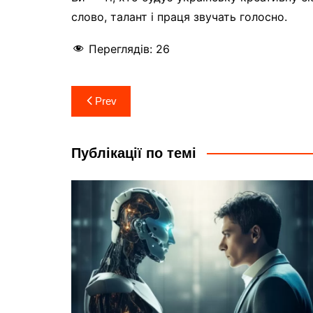
слово, талант і праця звучать голосно.
Переглядів:
26
Навігація
Prev
записів
Публікації по темі