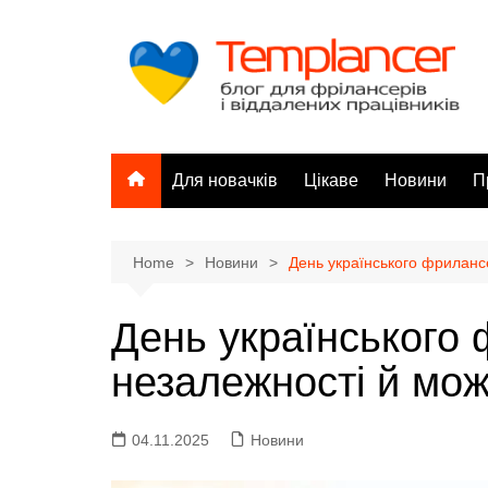
Skip
to
content
Для новачків
Цікаве
Новини
П
Home
Новини
День українського фриланс
День українського
незалежності й мо
✍
04.11.2025
Новини