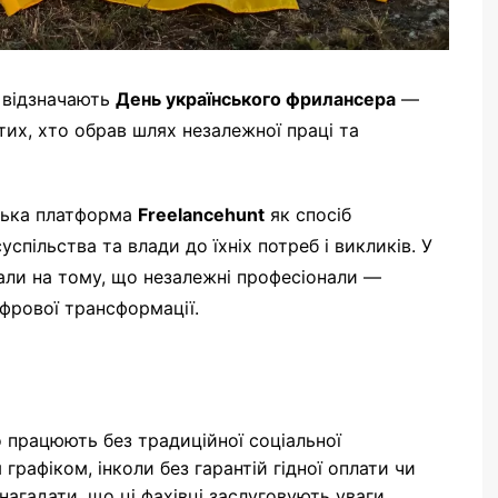
і відзначають
День українського фрилансера
—
тих, хто обрав шлях незалежної праці та
нська платформа
Freelancehunt
як спосіб
спільства та влади до їхніх потреб і викликів. У
вали на тому, що незалежні професіонали —
фрової трансформації.
о працюють без традиційної соціальної
 графіком, інколи без гарантій гідної оплати чи
агадати, що ці фахівці заслуговують уваги,