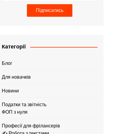
Підписатись
Категорії
Блог
Для новачків
Новини
Податки та звітність
ФОП з нуля
Професії для фрілансерів
✍️ Робота з текстами