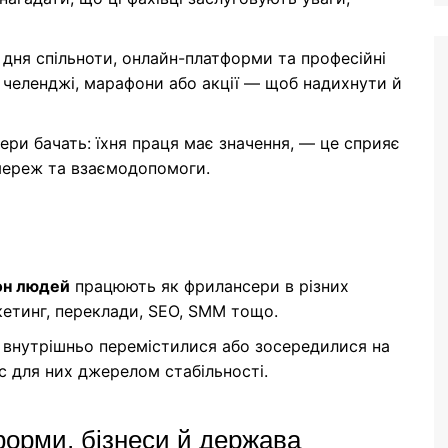
 дня спільноти, онлайн-платформи та професійні
, челенджі, марафони або акції — щоб надихнути й
ери бачать: їхня праця має значення, — це сприяє
мереж та взаємодопомоги.
он людей
працюють як фрилансери в різних
ркетинг, переклади, SEO, SMM тощо.
ів внутрішньо перемістилися або зосередилися на
 для них джерелом стабільності.
орми, бізнеси й держава