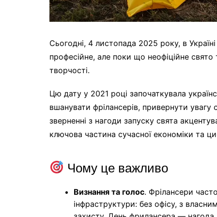
Сьогодні, 4 листопада 2025 року, в Україн
професійне, але поки що неофіційне свято 
творчості.
Цю дату у 2021 році започаткувала украї
вшанувати фрілансерів, привернути увагу су
зверненні з нагоди запуску свята акценту
ключова частина сучасної економіки та ци
Чому це важливо
Визнання та голос
. Фрілансери част
інфраструктури: без офісу, з власним
захисту. День фрилансера — нагода н