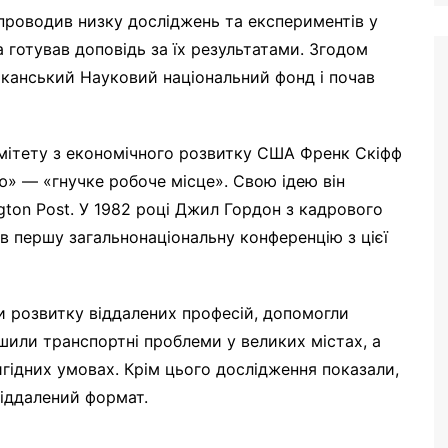
проводив низку досліджень та експериментів у
 готував доповідь за їх результатами. Згодом
канський Науковий національний фонд і почав
мітету з економічного розвитку США Френк Скіфф
» — «гнучке робоче місце». Свою ідею він
ngton Post. У 1982 році Джил Гордон з кадрового
ів першу загальнонаціональну конференцію з цієї
 розвитку віддалених професій, допомогли
ішили транспортні проблеми у великих містах, а
гідних умовах. Крім цього дослідження показали,
віддалений формат.