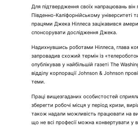
Для підтвердження своїх напрацювань він 
Південно-Каліфорнійському університеті та
працями Джека Ніллеса зацікавився амери
спонсорувати дослідження Джека.
Надихнувшись роботами Ніллеса, глава ко
запровадив схожий термін із «телероботою
опублікував у найбільшій газеті The Washi
відділу корпорації Johnson & Johnson пров
теми.
Праці вищезгаданих особистостей сприяли
зберегти робочі місця у період кризи, вир
також надали можливість працювати на ви
що не всі професії можна конвертувати у 