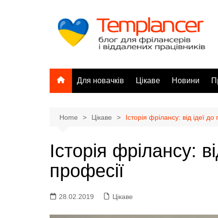
Skip
to
content
Для новачків
Цікаве
Новини
П
Home
Цікаве
Історія фрілансу: від ідеї до
Історія фрілансу: ві
професії
✍
28.02.2019
Цікаве