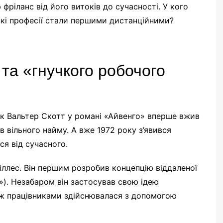
фріланс від його витоків до сучасності. У кого
кі професії стали першими дистанційними?
та «гнучкого робочого
к Вальтер Скотт у романі «Айвенго» вперше вжив
в вільного найму. А вже 1972 року з’явився
ся від сучасного.
ллес. Він першим розробив концепцію віддаленої
»). Незабаром він застосував свою ідею
між працівниками здійснювалася з допомогою