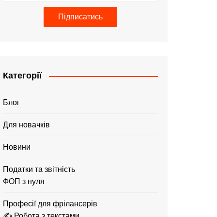
Підписатись
Категорії
Блог
Для новачків
Новини
Податки та звітність
ФОП з нуля
Професії для фрілансерів
✍️ Робота з текстами