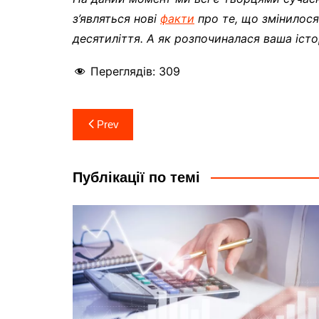
з’являться нові
факти
про те, що змінилося 
десятиліття. А як розпочиналася ваша істор
Переглядів:
309
Навігація
Prev
записів
Публікації по темі