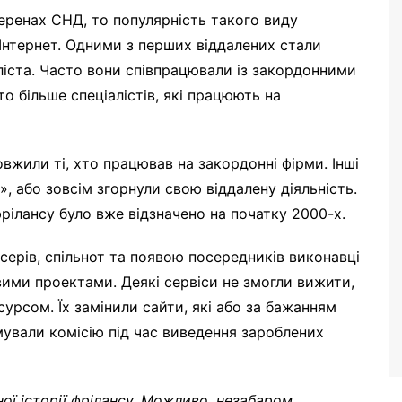
еренах СНД, то популярність такого виду
Інтернет. Одними з перших віддалених стали
ліста. Часто вони співпрацювали із закордонними
о більше спеціалістів, які працюють на
овжили ті, хто працював на закордонні фірми. Інші
, або зовсім згорнули свою віддалену діяльність.
ілансу було вже відзначено на початку 2000-х.
нсерів, спільнот та появою посередників виконавці
ими проектами. Деякі сервіси не змогли вижити,
урсом. Їх замінили сайти, які або за бажанням
ували комісію під час виведення зароблених
ої історії фрілансу. Можливо, незабаром