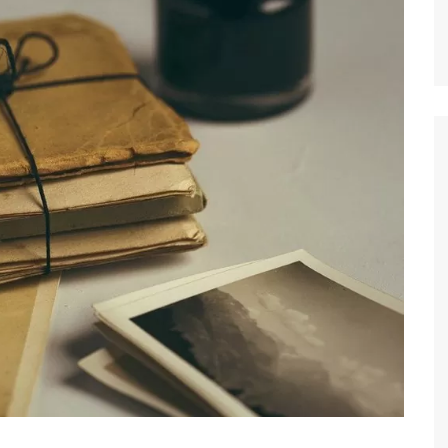
Аудіо / відео / фото