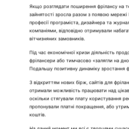
Якщо розглядати поширення фрілансу на т
зайнятості зросла разом з появою мережі 
професії програміста, дизайнера та журна
компаніями, відповідно отримували набагат
вітчизняних замовників.
Під час економічної кризи діяльність прод
фрілансери або тимчасово «залягли на дно»
Подальшу позитивну динаміку зростання фр
З відкриттям нових бірж, сайтів для фріла
отримали можливість працювати над цікав
оскільки стягували плату користування рес
пропонували платні покращення, або утрим
коштів.
На даний момент ми всі є творцями сучасн