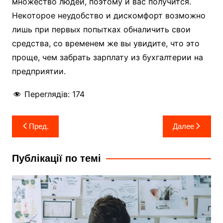
множество людей, поэтому и вас получится.
Некоторое неудобство и дискомфорт возможно
лишь при первых попытках обналичить свои
средства, со временем же вы увидите, что это
проще, чем забрать зарплату из бухгалтерии на
предприятии.
Переглядів:
174
Навигация
Пред.
Далее
по
записям
Публікації по темі